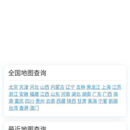
全国地图查询
北京
天津
河北
山西
内蒙古
辽宁
吉林
黑龙江
上海
江苏
浙江
安徽
福建
江西
山东
河南
湖北
湖南
广东
广西
海
南
重庆
四川
贵州
云南
西藏
陕西
甘肃
青海
宁夏
新疆
台湾
香港
澳门
最近地图查询