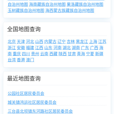
自治州地图
海南藏族自治州地图
果洛藏族自治州地图
玉树藏族自治州地图
海西蒙古族藏族自治州地图
全国地图查询
北京
天津
河北
山西
内蒙古
辽宁
吉林
黑龙江
上海
江苏
浙江
安徽
福建
江西
山东
河南
湖北
湖南
广东
广西
海
南
重庆
四川
贵州
云南
西藏
陕西
甘肃
青海
宁夏
新疆
台湾
香港
澳门
最近地图查询
公园社区居民委员会
城关镇鸿运社区居民委员会
三台县北坝镇东河路社区居民委员会