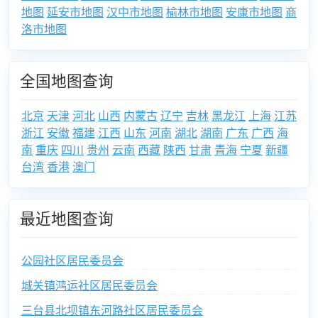
地图
延安市地图
汉中市地图
榆林市地图
安康市地图
商
洛市地图
全国地图查询
北京
天津
河北
山西
内蒙古
辽宁
吉林
黑龙江
上海
江苏
浙江
安徽
福建
江西
山东
河南
湖北
湖南
广东
广西
海
南
重庆
四川
贵州
云南
西藏
陕西
甘肃
青海
宁夏
新疆
台湾
香港
澳门
最近地图查询
公园社区居民委员会
城关镇鸿运社区居民委员会
三台县北坝镇东河路社区居民委员会