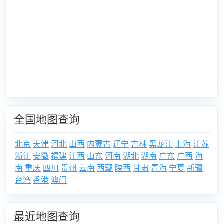
全国地图查询
北京
天津
河北
山西
内蒙古
辽宁
吉林
黑龙江
上海
江苏
浙江
安徽
福建
江西
山东
河南
湖北
湖南
广东
广西
海
南
重庆
四川
贵州
云南
西藏
陕西
甘肃
青海
宁夏
新疆
台湾
香港
澳门
最近地图查询