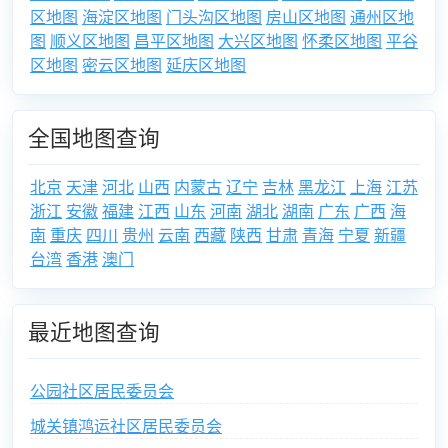
区地图
海淀区地图
门头沟区地图
房山区地图
通州区地
图
顺义区地图
昌平区地图
大兴区地图
怀柔区地图
平谷
区地图
密云区地图
延庆区地图
全国地图查询
北京
天津
河北
山西
内蒙古
辽宁
吉林
黑龙江
上海
江苏
浙江
安徽
福建
江西
山东
河南
湖北
湖南
广东
广西
海
南
重庆
四川
贵州
云南
西藏
陕西
甘肃
青海
宁夏
新疆
台湾
香港
澳门
最近地图查询
公园社区居民委员会
城关镇鸿运社区居民委员会