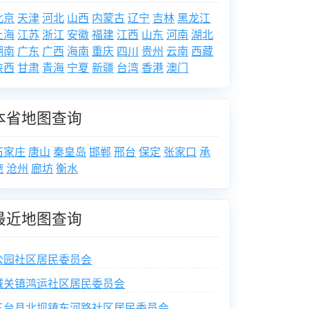
北京
天津
河北
山西
内蒙古
辽宁
吉林
黑龙江
上海
江苏
浙江
安徽
福建
江西
山东
河南
湖北
湖南
广东
广西
海南
重庆
四川
贵州
云南
西藏
陕西
甘肃
青海
宁夏
新疆
台湾
香港
澳门
本省地图查询
石家庄
唐山
秦皇岛
邯郸
邢台
保定
张家口
承
德
沧州
廊坊
衡水
最近地图查询
公园社区居民委员会
城关镇鸿运社区居民委员会
三台县北坝镇东河路社区居民委员会