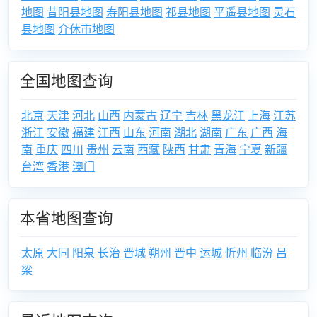
地图
昔阳县地图
寿阳县地图
祁县地图
平遥县地图
灵石
县地图
介休市地图
全国地图查询
北京
天津
河北
山西
内蒙古
辽宁
吉林
黑龙江
上海
江苏
浙江
安徽
福建
江西
山东
河南
湖北
湖南
广东
广西
海
南
重庆
四川
贵州
云南
西藏
陕西
甘肃
青海
宁夏
新疆
台湾
香港
澳门
本省地图查询
太原
大同
阳泉
长治
晋城
朔州
晋中
运城
忻州
临汾
吕
梁