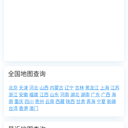
全国地图查询
北京
天津
河北
山西
内蒙古
辽宁
吉林
黑龙江
上海
江苏
浙江
安徽
福建
江西
山东
河南
湖北
湖南
广东
广西
海
南
重庆
四川
贵州
云南
西藏
陕西
甘肃
青海
宁夏
新疆
台湾
香港
澳门