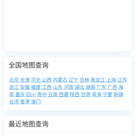
全国地图查询
北京
天津
河北
山西
内蒙古
辽宁
吉林
黑龙江
上海
江苏
浙江
安徽
福建
江西
山东
河南
湖北
湖南
广东
广西
海
南
重庆
四川
贵州
云南
西藏
陕西
甘肃
青海
宁夏
新疆
台湾
香港
澳门
最近地图查询