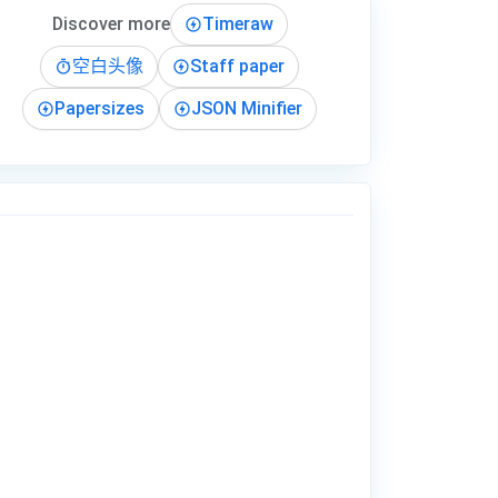
Discover more
Timeraw
空白头像
Staff paper
Papersizes
JSON Minifier