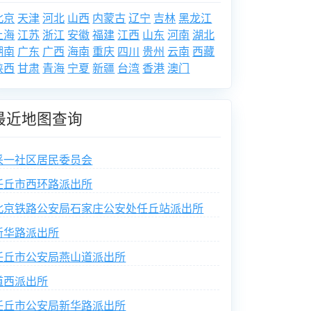
北京
天津
河北
山西
内蒙古
辽宁
吉林
黑龙江
上海
江苏
浙江
安徽
福建
江西
山东
河南
湖北
湖南
广东
广西
海南
重庆
四川
贵州
云南
西藏
陕西
甘肃
青海
宁夏
新疆
台湾
香港
澳门
最近地图查询
采一社区居民委员会
任丘市西环路派出所
北京铁路公安局石家庄公安处任丘站派出所
新华路派出所
任丘市公安局燕山道派出所
道西派出所
任丘市公安局新华路派出所