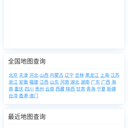
全国地图查询
北京
天津
河北
山西
内蒙古
辽宁
吉林
黑龙江
上海
江苏
浙江
安徽
福建
江西
山东
河南
湖北
湖南
广东
广西
海
南
重庆
四川
贵州
云南
西藏
陕西
甘肃
青海
宁夏
新疆
台湾
香港
澳门
最近地图查询