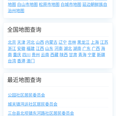
地图
白山市地图
松原市地图
白城市地图
延边朝鲜族自
治州地图
全国地图查询
北京
天津
河北
山西
内蒙古
辽宁
吉林
黑龙江
上海
江苏
浙江
安徽
福建
江西
山东
河南
湖北
湖南
广东
广西
海
南
重庆
四川
贵州
云南
西藏
陕西
甘肃
青海
宁夏
新疆
台湾
香港
澳门
最近地图查询
公园社区居民委员会
城关镇鸿运社区居民委员会
三台县北坝镇东河路社区居民委员会