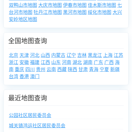
双鸭山市地图
大庆市地图
伊春市地图
佳木斯市地图
七
台河市地图
牡丹江市地图
黑河市地图
绥化市地图
大兴
安岭地区地图
全国地图查询
北京
天津
河北
山西
内蒙古
辽宁
吉林
黑龙江
上海
江苏
浙江
安徽
福建
江西
山东
河南
湖北
湖南
广东
广西
海
南
重庆
四川
贵州
云南
西藏
陕西
甘肃
青海
宁夏
新疆
台湾
香港
澳门
最近地图查询
公园社区居民委员会
城关镇鸿运社区居民委员会