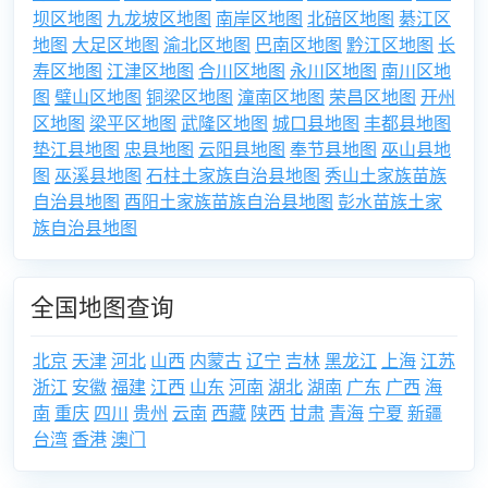
坝区地图
九龙坡区地图
南岸区地图
北碚区地图
綦江区
地图
大足区地图
渝北区地图
巴南区地图
黔江区地图
长
寿区地图
江津区地图
合川区地图
永川区地图
南川区地
图
璧山区地图
铜梁区地图
潼南区地图
荣昌区地图
开州
区地图
梁平区地图
武隆区地图
城口县地图
丰都县地图
垫江县地图
忠县地图
云阳县地图
奉节县地图
巫山县地
图
巫溪县地图
石柱土家族自治县地图
秀山土家族苗族
自治县地图
酉阳土家族苗族自治县地图
彭水苗族土家
族自治县地图
全国地图查询
北京
天津
河北
山西
内蒙古
辽宁
吉林
黑龙江
上海
江苏
浙江
安徽
福建
江西
山东
河南
湖北
湖南
广东
广西
海
南
重庆
四川
贵州
云南
西藏
陕西
甘肃
青海
宁夏
新疆
台湾
香港
澳门