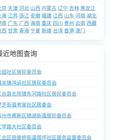
北京
天津
河北
山西
内蒙古
辽宁
吉林
黑龙江
上海
江苏
浙江
安徽
福建
江西
山东
河南
湖北
湖南
广东
广西
海南
重庆
四川
贵州
云南
西藏
陕西
甘肃
青海
宁夏
新疆
台湾
香港
澳门
最近地图查询
公园社区居民委员会
城关镇鸿运社区居民委员会
三台县北坝镇东河路社区居民委员会
梦芝街道考家社区居委会
苏州市高新区镇湖街道居民委员会
义学路大社区委员会
江北区观音桥街道塔坪社区居务监督委员会