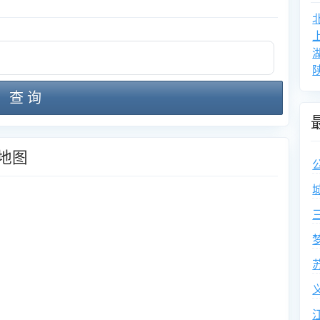
查 询
地图