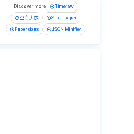
Discover more
Timeraw
空白头像
Staff paper
Papersizes
JSON Minifier