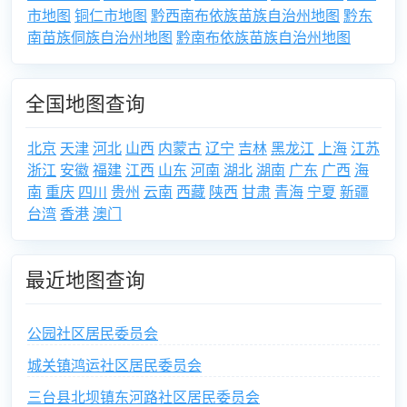
市地图
铜仁市地图
黔西南布依族苗族自治州地图
黔东
南苗族侗族自治州地图
黔南布依族苗族自治州地图
全国地图查询
北京
天津
河北
山西
内蒙古
辽宁
吉林
黑龙江
上海
江苏
浙江
安徽
福建
江西
山东
河南
湖北
湖南
广东
广西
海
南
重庆
四川
贵州
云南
西藏
陕西
甘肃
青海
宁夏
新疆
台湾
香港
澳门
最近地图查询
公园社区居民委员会
城关镇鸿运社区居民委员会
三台县北坝镇东河路社区居民委员会