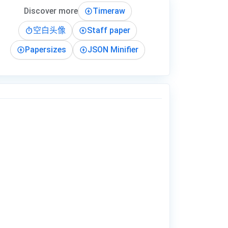
Discover more
Timeraw
空白头像
Staff paper
Papersizes
JSON Minifier