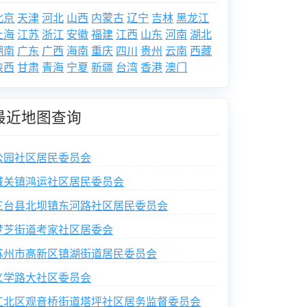
北京
天津
河北
山西
内蒙古
辽宁
吉林
黑龙江
上海
江苏
浙江
安徽
福建
江西
山东
河南
湖北
湖南
广东
广西
海南
重庆
四川
贵州
云南
西藏
陕西
甘肃
青海
宁夏
新疆
台湾
香港
澳门
最近地图查询
公园社区居民委员会
城关镇鸿运社区居民委员会
三台县北坝镇东河路社区居民委员会
梦芝街道考家社区居委会
苏州市高新区镇湖街道居民委员会
义学路大社区委员会
江北区观音桥街道塔坪社区居务监督委员会