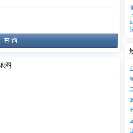
查 询
地图