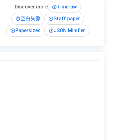
Discover more
Timeraw
空白头像
Staff paper
Papersizes
JSON Minifier