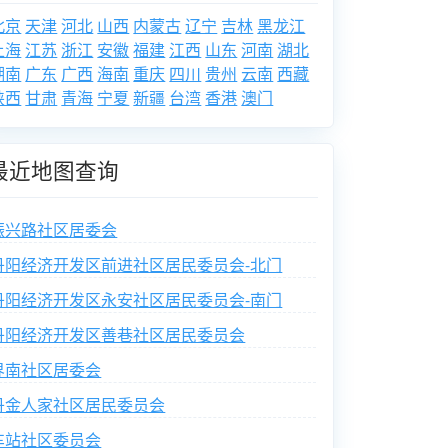
北京
天津
河北
山西
内蒙古
辽宁
吉林
黑龙江
上海
江苏
浙江
安徽
福建
江西
山东
河南
湖北
湖南
广东
广西
海南
重庆
四川
贵州
云南
西藏
陕西
甘肃
青海
宁夏
新疆
台湾
香港
澳门
最近地图查询
振兴路社区居委会
丹阳经济开发区前进社区居民委员会-北门
丹阳经济开发区永安社区居民委员会-南门
丹阳经济开发区善巷社区居民委员会
界南社区居委会
丹金人家社区居民委员会
车站社区委员会