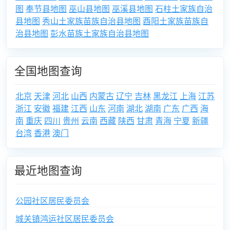
图
奉节县地图
巫山县地图
巫溪县地图
石柱土家族自治
县地图
秀山土家族苗族自治县地图
酉阳土家族苗族自
治县地图
彭水苗族土家族自治县地图
全国地图查询
北京
天津
河北
山西
内蒙古
辽宁
吉林
黑龙江
上海
江苏
浙江
安徽
福建
江西
山东
河南
湖北
湖南
广东
广西
海
南
重庆
四川
贵州
云南
西藏
陕西
甘肃
青海
宁夏
新疆
台湾
香港
澳门
最近地图查询
公园社区居民委员会
城关镇鸿运社区居民委员会