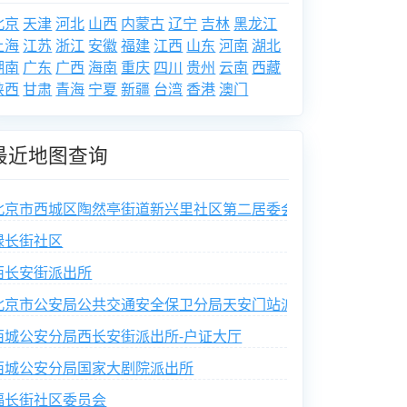
北京
天津
河北
山西
内蒙古
辽宁
吉林
黑龙江
上海
江苏
浙江
安徽
福建
江西
山东
河南
湖北
湖南
广东
广西
海南
重庆
四川
贵州
云南
西藏
陕西
甘肃
青海
宁夏
新疆
台湾
香港
澳门
最近地图查询
北京市西城区陶然亭街道新兴里社区第二居委会
禄长街社区
西长安街派出所
北京市公安局公共交通安全保卫分局天安门站派出所
西城公安分局西长安街派出所-户证大厅
西城公安分局国家大剧院派出所
福长街社区委员会