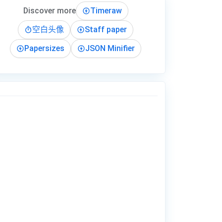
Discover more
Timeraw
空白头像
Staff paper
Papersizes
JSON Minifier