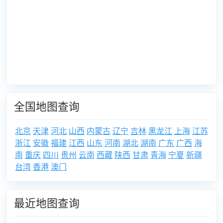
全国地图查询
北京
天津
河北
山西
内蒙古
辽宁
吉林
黑龙江
上海
江苏
浙江
安徽
福建
江西
山东
河南
湖北
湖南
广东
广西
海
南
重庆
四川
贵州
云南
西藏
陕西
甘肃
青海
宁夏
新疆
台湾
香港
澳门
最近地图查询