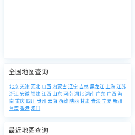
全国地图查询
北京
天津
河北
山西
内蒙古
辽宁
吉林
黑龙江
上海
江苏
浙江
安徽
福建
江西
山东
河南
湖北
湖南
广东
广西
海
南
重庆
四川
贵州
云南
西藏
陕西
甘肃
青海
宁夏
新疆
台湾
香港
澳门
最近地图查询