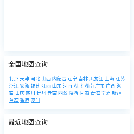
全国地图查询
北京
天津
河北
山西
内蒙古
辽宁
吉林
黑龙江
上海
江苏
浙江
安徽
福建
江西
山东
河南
湖北
湖南
广东
广西
海
南
重庆
四川
贵州
云南
西藏
陕西
甘肃
青海
宁夏
新疆
台湾
香港
澳门
最近地图查询