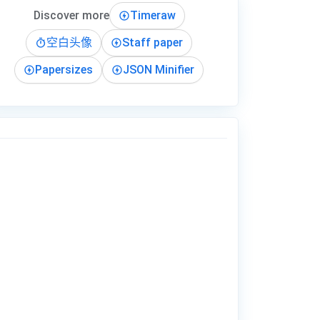
Discover more
Timeraw
空白头像
Staff paper
Papersizes
JSON Minifier