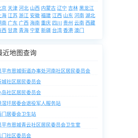
北京
天津
河北
山西
内蒙古
辽宁
吉林
黑龙江
上海
江苏
浙江
安徽
福建
江西
山东
河南
湖北
湖南
广东
广西
海南
重庆
四川
贵州
云南
西藏
陕西
甘肃
青海
宁夏
新疆
台湾
香港
澳门
最近地图查询
恩平市恩城街道办事处河南社区居民委员会
新城社区居民委员会
小岛社区居民委员会
洪滘圩居委会退役军人服务站
西门居委会卫生站
恩平市恩城青云社区居民委员会卫生室
东门社区委员会