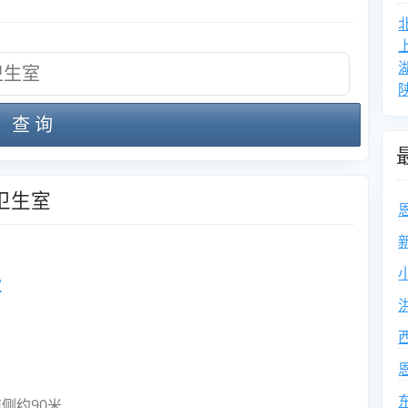
查 询
卫生室
室
侧约90米